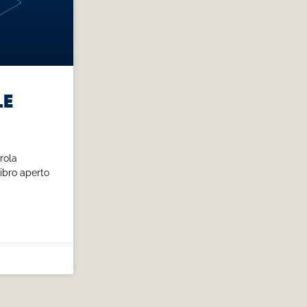
le
rola
libro aperto