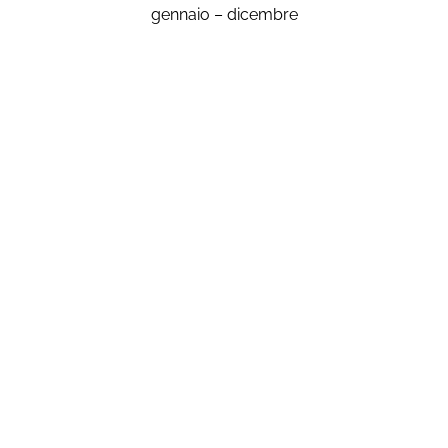
gennaio – dicembre
MIX DI POMODORI
DATTERINO