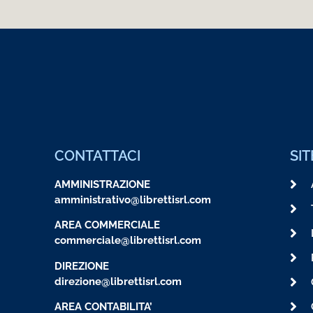
CONTATTACI
SI
AMMINISTRAZIONE
amministrativo@librettisrl.com
AREA COMMERCIALE
commerciale@librettisrl.com
DIREZIONE
direzione@librettisrl.com
AREA CONTABILITA’