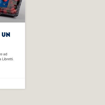
 un
nze ad
 Libretti.